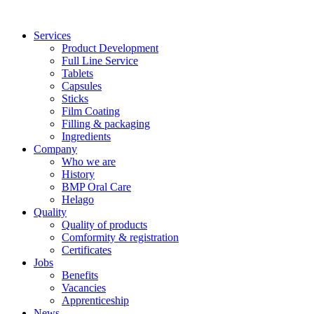
Zum
Inhalt
Services
springen
Product Development
Full Line Service
Tablets
Capsules
Sticks
Film Coating
Filling & packaging
Ingredients
Company
Who we are
History
BMP Oral Care
Helago
Quality
Quality of products
Comformity & registration
Certificates
Jobs
Benefits
Vacancies
Apprenticeship
News