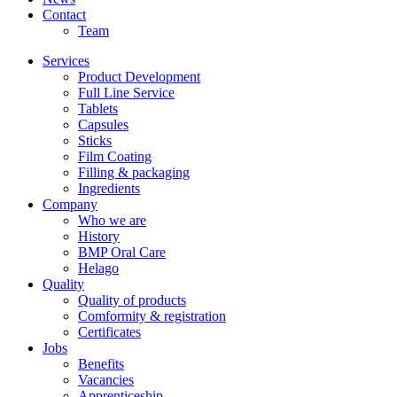
Contact
Team
Services
Product Development
Full Line Service
Tablets
Capsules
Sticks
Film Coating
Filling & packaging
Ingredients
Company
Who we are
History
BMP Oral Care
Helago
Quality
Quality of products
Comformity & registration
Certificates
Jobs
Benefits
Vacancies
Apprenticeship