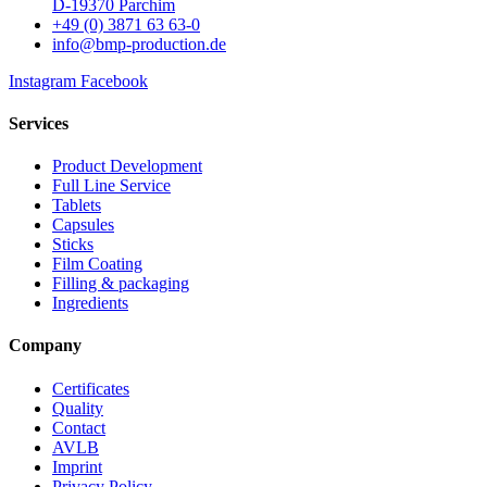
D-19370 Parchim
+49 (0) 3871 63 63-0
info@bmp-production.de
Instagram
Facebook
Services
Product Development
Full Line Service
Tablets
Capsules
Sticks
Film Coating
Filling & packaging
Ingredients
Company
Certificates
Quality
Contact
AVLB
Imprint
Privacy Policy