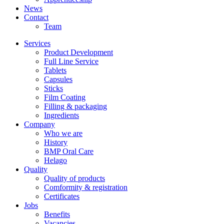
News
Contact
Team
Services
Product Development
Full Line Service
Tablets
Capsules
Sticks
Film Coating
Filling & packaging
Ingredients
Company
Who we are
History
BMP Oral Care
Helago
Quality
Quality of products
Comformity & registration
Certificates
Jobs
Benefits
Vacancies