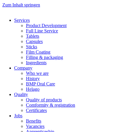
Zum Inhalt springen
Services
Product Development
Full Line Service
Tablets
Capsules
Sticks
Film Coating
Filling & packaging
Ingredients
Company
Who we are
History
BMP Oral Care
Helago
Quality
Quality of products
Comformity & registration
Certificates
Jobs
Benefits
Vacancies
Apprenticeship