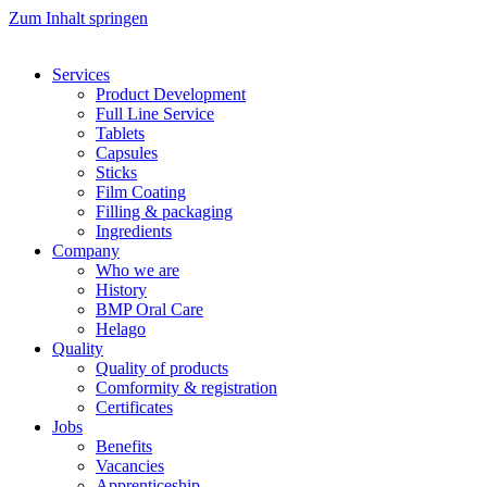
Zum Inhalt springen
Services
Product Development
Full Line Service
Tablets
Capsules
Sticks
Film Coating
Filling & packaging
Ingredients
Company
Who we are
History
BMP Oral Care
Helago
Quality
Quality of products
Comformity & registration
Certificates
Jobs
Benefits
Vacancies
Apprenticeship