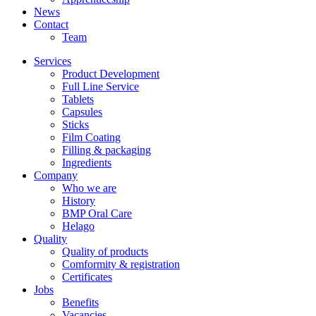
News
Contact
Team
Services
Product Development
Full Line Service
Tablets
Capsules
Sticks
Film Coating
Filling & packaging
Ingredients
Company
Who we are
History
BMP Oral Care
Helago
Quality
Quality of products
Comformity & registration
Certificates
Jobs
Benefits
Vacancies