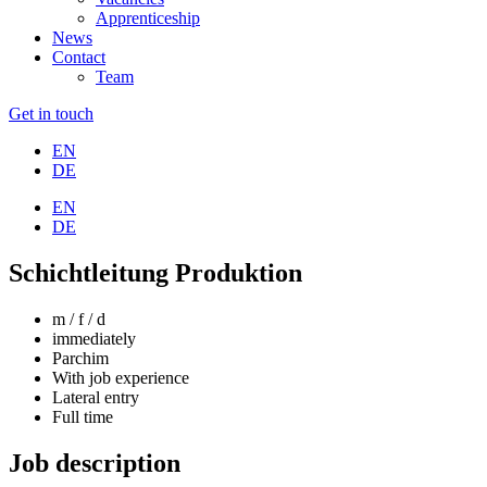
Apprenticeship
News
Contact
Team
Get in touch
EN
DE
EN
DE
Schichtleitung Produktion
m / f / d
immediately
Parchim
With job experience
Lateral entry
Full time
Job description